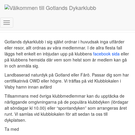
Klubbdyk
Toggle
Navigation
Gotlands dykarklubb i sig självt ordnar i huvudsak inga utfärder
eller resor, allt ordnas av våra medlemmar. I de allra flesta fall
läggs helt enkelt en inbjudan upp på klubbens
facebook sida
eller
på klubbens hemsida där vem som helst som är medlem kan gå
in och anmäla sig.
Landbaserad naturdyk på Gotland eller Fårö. Passar dig som har
certifikatnivå OWD eller högre. Vi träffas på vid Klubblokalen i
Visby hamn innan avfärd
Tillsammans med övriga klubbmedlemmar kan du upptäcka de
närliggande omgivningarna på de populära klubbdyken (lördagar
alt söndagar kl 10.00) eller “spontandyken” som arrangeras året
runt. Vi samlas vid klubblokalen för att sedan ta oss till
dykplatsen.
Ta med