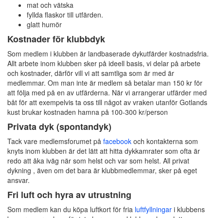
mat och vätska
fyllda flaskor till utfärden.
glatt humör
Kostnader för klubbdyk
Som medlem i klubben är landbaserade dykutfärder kostnadsfria.
Allt arbete inom klubben sker på ideell basis, vi delar på arbete
och kostnader, därför vill vi att samtliga som är med är
medlemmar. Om man inte är medlem så betalar man 150 kr för
att följa med på en av utfärderna. När vi arrangerar utfärder med
båt för att exempelvis ta oss till något av vraken utanför Gotlands
kust brukar kostnaden hamna på 100-300 kr/person
Privata dyk (spontandyk)
Tack vare medlemsforumet på
facebook
och kontakterna som
knyts inom klubben är det lätt att hitta dykkamrater som ofta är
redo att åka iväg när som helst och var som helst. All privat
dykning , även om det bara är klubbmedlemmar, sker på eget
ansvar.
Fri luft och hyra av utrustning
Som medlem kan du köpa luftkort för fria
luftfyllningar
i klubbens