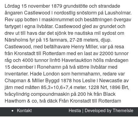
Lördag 15 november 1879 grundstötte och strandade
ångaren Castlewood i nordostlig snöstorm pá Lausholmar.
Rev upp botten i maskinrummet och besättningen övergav
fartyget i egna livbåtar. Castlewood gled av grundet och
drev ut till havs dar det sjönk tre nautiska mil sydost om
Närsholms fyr på 15 famnars, 27-28 meters, djup.
Castlewood, med befälhavare Henry Miller, var på resa
från Kronstadt till Rotterdam med en last av 22000 tunnor
råg och 4000 tunnor linfrö Haveriauktion hölls måndagen
15 december i Ronehamn på två större livbåtar med
inventarier. Hade London som hemmahamn, redare var
Chapman & Miller Byggd 1878 hos Leslie i Newcastle av
järn med måtten 85,3×10,6×7,4 meter. 1228 Nrt, 1896 Brt,
tvåcylindrig compoundmaskin på 200 hk från Black
Hawthorn & co, två däck Från Kronstadt till Rotterdam
Kontakt
Hestia | Developed by
ThemeIsle