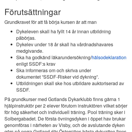
Förutsättningar
Grundkravet för att få börja kursen är att man
Dykeleven skall ha fyllt 14 år innan utbildning
påbörjas.
Dykelev under 18 år skall ha vårdnadshavares
medgivande.
Ska ha godkänd läkarundersökning/
hälsodeklaration
enligt SSDF:s krav
Ska informeras om och skriva under
dokumentet ”SSDF-Risker vid dykning”.
Utbildningen skall ske hos utbildare auktoriserad av
SSDF.
På grundkurser med Gotlands Dykarklubb finns gärna 1
hjälpinstruktör per 2 elever förutom instruktören vilket sörjer
för hög säkerhet och individuell träning. Pool träning sker i
Solbergabadet. De första övningsdyken i öppet hav brukar
genomföras i närheten av Visby, och de avslutande dyken
görs på norra Gotland där Östersjöns bästa dykvatten finns.