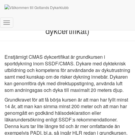
CMAS/SSDF* (Enstjärnigt
Toggle
dykcertifikat)
Navigation
Enstjärnigt CMAS dykcertifikat är grundkursen i
sportdykning inom SSDF/CMAS. Dykare med dykteknisk
utbildning och kompetens för användande av dykutrustning
samt med kunskap om de risker dykning innebär. Dykaren
kan genomföra dyk med direktuppstigning, använda luft
som andningsgas och dyka till maximalt 20 meters djup.
Grundkravet för att få börja kursen är att man har fyllt minst
14 år, att man kan simma minst 200 meter och att man har
genomgått en godkänd hälsodeklaration eller
läkarundersökning enligt SSDF:s rekommendationer.
Denna kurs tar lite längre tid och är mer omfattande än
exempelvis PADI, bl.a. så ingår HLR redan i grundkursen.