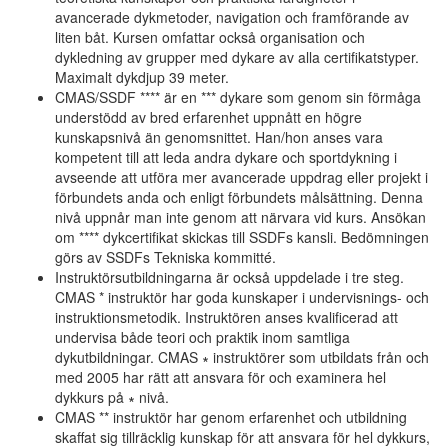
avancerade dykmetoder, navigation och framförande av
liten båt. Kursen omfattar också organisation och
dykledning av grupper med dykare av alla certifikatstyper.
Maximalt dykdjup 39 meter.
CMAS/SSDF **** är en *** dykare som genom sin förmåga
understödd av bred erfarenhet uppnått en högre
kunskapsnivå än genomsnittet. Han/hon anses vara
kompetent till att leda andra dykare och sportdykning i
avseende att utföra mer avancerade uppdrag eller projekt i
förbundets anda och enligt förbundets målsättning. Denna
nivå uppnår man inte genom att närvara vid kurs. Ansökan
om **** dykcertifikat skickas till SSDFs kansli. Bedömningen
görs av SSDFs Tekniska kommitté.
Instruktörsutbildningarna är också uppdelade i tre steg.
CMAS * instruktör har goda kunskaper i undervisnings- och
instruktionsmetodik. Instruktören anses kvalificerad att
undervisa både teori och praktik inom samtliga
dykutbildningar. CMAS ∗ instruktörer som utbildats från och
med 2005 har rätt att ansvara för och examinera hel
dykkurs på ∗ nivå.
CMAS ** instruktör har genom erfarenhet och utbildning
skaffat sig tillräcklig kunskap för att ansvara för hel dykkurs,