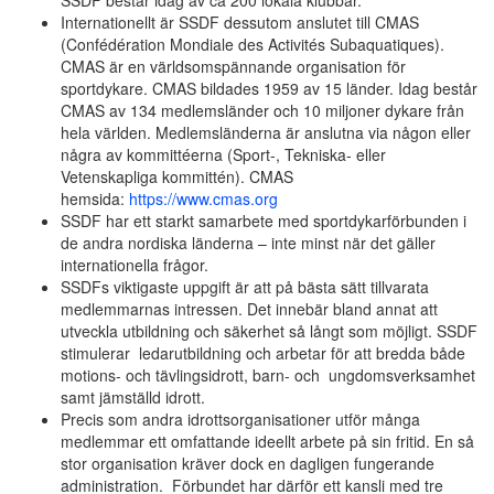
SSDF består idag av ca 200 lokala klubbar.
Internationellt är SSDF dessutom anslutet till CMAS
(Confédération Mondiale des Activités Subaquatiques).
CMAS är en världsomspännande organisation för
sportdykare. CMAS bildades 1959 av 15 länder. Idag består
CMAS av 134 medlemsländer och 10 miljoner dykare från
hela världen. Medlemsländerna är anslutna via någon eller
några av kommittéerna (Sport-, Tekniska- eller
Vetenskapliga kommittén). CMAS
hemsida:
https://www.cmas.org
SSDF har ett starkt samarbete med sportdykarförbunden i
de andra nordiska länderna – inte minst när det gäller
internationella frågor.
SSDFs viktigaste uppgift är att på bästa sätt tillvarata
medlemmarnas intressen. Det innebär bland annat att
utveckla utbildning och säkerhet så långt som möjligt. SSDF
stimulerar ledarutbildning och arbetar för att bredda både
motions- och tävlingsidrott, barn- och ungdomsverksamhet
samt jämställd idrott.
Precis som andra idrottsorganisationer utför många
medlemmar ett omfattande ideellt arbete på sin fritid. En så
stor organisation kräver dock en dagligen fungerande
administration. Förbundet har därför ett kansli med tre