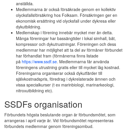
anställda.
Medlemmarna är också försäkrade genom en kollektiv
olycksfallsförsäkring hos Folksam. Försäkringen ger en
ekonomisk ersättning vid olycksfall under dykresa eller
dykutbildning.
Medlemskap i förening innebär mycket mer än detta.
Många föreningar har bassängtider i lokal simhall, båt,
kompressor och dykutrustningar. Föreningen och dess
medlemmar har möjlighet att ta del av förmåner förbundet
har förhandlat fram (förmånerna finns listade
på
https://www.ssdf.se
. Medlemmarna får använda
föreningens utrustning gratis eller till mycket låg kostnad.
Föreningarna organiserar också dykutfärder till
självkostnadspris, föredrag i dykrelaterade ämnen och
vissa specialkurser (t ex marinbiologi, marinarkeologi,
nitroxutbildning etc).
SSDFs organisation
Förbundets högsta beslutande organ är förbundsmötet, som
arrangeras i april varje år. Vid förbundsmötet representeras
förbundets medlemmar genom föreningsombud.