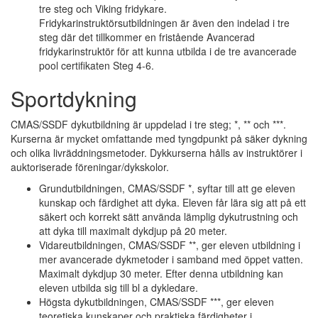
tre steg och Viking fridykare.
Fridykarinstruktörsutbildningen är även den indelad i tre
steg där det tillkommer en fristående Avancerad
fridykarinstruktör för att kunna utbilda i de tre avancerade
pool certifikaten Steg 4-6.
Sportdykning
CMAS/SSDF dykutbildning är uppdelad i tre steg; *, ** och ***.
Kurserna är mycket omfattande med tyngdpunkt på säker dykning
och olika livräddningsmetoder. Dykkurserna hålls av instruktörer i
auktoriserade föreningar/dykskolor.
Grundutbildningen, CMAS/SSDF *, syftar till att ge eleven
kunskap och färdighet att dyka. Eleven får lära sig att på ett
säkert och korrekt sätt använda lämplig dykutrustning och
att dyka till maximalt dykdjup på 20 meter.
Vidareutbildningen, CMAS/SSDF **, ger eleven utbildning i
mer avancerade dykmetoder i samband med öppet vatten.
Maximalt dykdjup 30 meter. Efter denna utbildning kan
eleven utbilda sig till bl a dykledare.
Högsta dykutbildningen, CMAS/SSDF ***, ger eleven
teoretiska kunskaper och praktiska färdigheter i