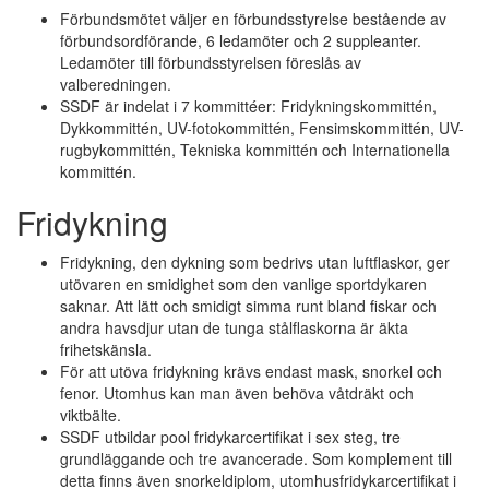
Förbundsmötet väljer en förbundsstyrelse bestående av
förbundsordförande, 6 ledamöter och 2 suppleanter.
Ledamöter till förbundsstyrelsen föreslås av
valberedningen.
SSDF är indelat i 7 kommittéer: Fridykningskommittén,
Dykkommittén, UV-fotokommittén, Fensimskommittén, UV-
rugbykommittén, Tekniska kommittén och Internationella
kommittén.
Fridykning
Fridykning, den dykning som bedrivs utan luftflaskor, ger
utövaren en smidighet som den vanlige sportdykaren
saknar. Att lätt och smidigt simma runt bland fiskar och
andra havsdjur utan de tunga stålflaskorna är äkta
frihetskänsla.
För att utöva fridykning krävs endast mask, snorkel och
fenor. Utomhus kan man även behöva våtdräkt och
viktbälte.
SSDF utbildar pool fridykarcertifikat i sex steg, tre
grundläggande och tre avancerade. Som komplement till
detta finns även snorkeldiplom, utomhusfridykarcertifikat i