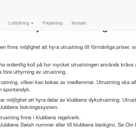
Hyra utrustning
Luftfyllning
Fridykning
Kontakt
 finns möjlighet att hyra utrustning till förmånliga priser,
ha ordentlig koll på hur mycket utrustningen används krävs a
 före uthyrning av utrustning.
trustning, vilken kan bokas av medlemmar. Utrustning ska all
h spontandyk.
 möjlighet att hyra delar av klubbens dykutrustning. Utru
 klubbens bokningssystem.
trustning finns i klubbens regelverk.
l klubbens Swish nummer eller till klubbens bankgiro. Se Om