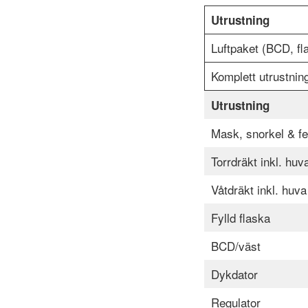
Utrustning
Luftpaket (BCD, fla
Komplett utrustnin
Utrustning
Mask, snorkel & fe
Torrdräkt inkl. hu
Våtdräkt inkl. huv
Fylld flaska
BCD/väst
Dykdator
Regulator