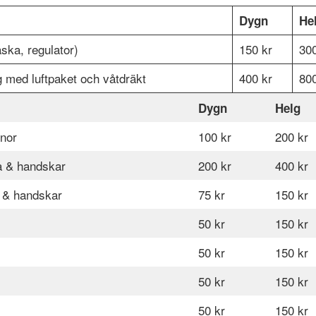
Dygn
He
ska, regulator)
150 kr
300
g med luftpaket och våtdräkt
400 kr
800
Dygn
Helg
nor
100 kr
200 kr
va & handskar
200 kr
400 kr
a & handskar
75 kr
150 kr
50 kr
150 kr
50 kr
150 kr
50 kr
150 kr
50 kr
150 kr