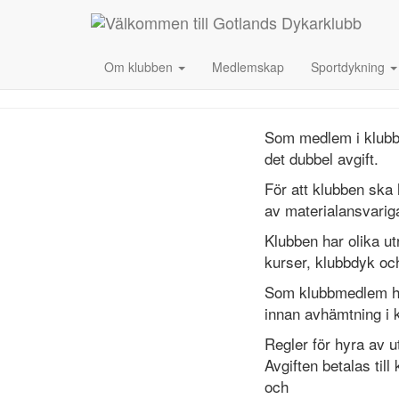
Om klubben
Medlemskap
Sportdykning
Som medlem i klubben
det dubbel avgift.
För att klubben ska 
av materialansvariga
Klubben har olika u
kurser, klubbdyk oc
Som klubbmedlem har
innan avhämtning i
Regler för hyra av u
Avgiften betalas til
och