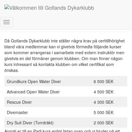
Padi kurser
Toggle
Navigation
Då Gotlands Dykarklubb inte ställer några krav på certtillhörighet
bland våra medlemmar kan vi givetvis förmedla följande kurser
som kommer arrangeras i samarbete med extern instruktör men
givetvis en del förmåner genom klubben. Om man finner någon
kurs intressant så kontakta klubben om vilket certifikat som
önskas.
Grundkurs Open Water Diver
6 500 SEK
Advanced Open Water Diver
4 500 SEK
Rescue Diver
4 300 SEK
Divemaster
5 000 SEK
Dry Suit Diver (Torrdräkt)
2 000 SEK
Anmäl er till en Padi kurs enligt listan ovan och vi bjuder på ett