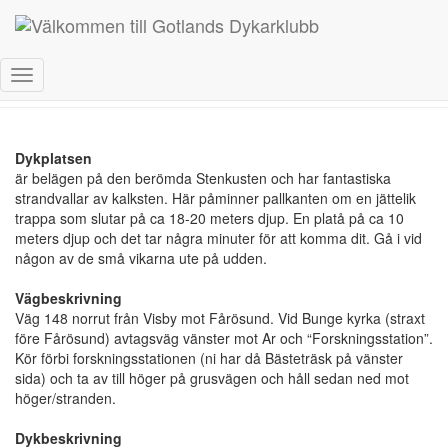
Dykplats Ar – Hälludden
Toggle Navigation
Dykplatsen
är belägen på den berömda Stenkusten och har fantastiska
strandvallar av kalksten. Här påminner pallkanten om en jättelik
trappa som slutar på ca 18-20 meters djup. En platå på ca 10
meters djup och det tar några minuter för att komma dit. Gå i vid
någon av de små vikarna ute på udden.
Vägbeskrivning
Väg 148 norrut från Visby mot Fårösund. Vid Bunge kyrka (straxt
före Fårösund) avtagsväg vänster mot Ar och “Forskningsstation”.
Kör förbi forskningsstationen (ni har då Bästeträsk på vänster
sida) och ta av till höger på grusvägen och håll sedan ned mot
höger/stranden.
Dykbeskrivning