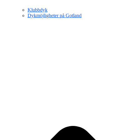
Klubbdyk
Dykmöjligheter på Gotland