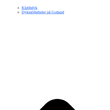
Klubbdyk
Dykmöjligheter på Gotland